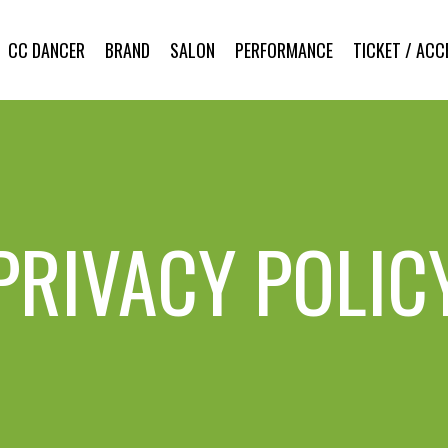
CC DANCER
BRAND
SALON
PERFORMANCE
TICKET / ACC
PRIVACY POLIC