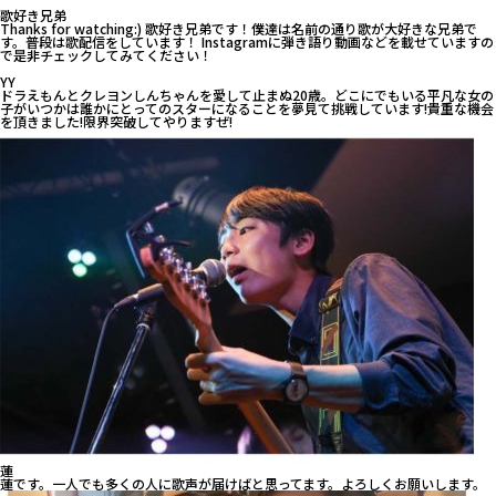
歌好き兄弟
Thanks for watching:) 歌好き兄弟です！僕達は名前の通り歌が大好きな兄弟で
す。普段は歌配信をしています！ Instagramに弾き語り動画などを載せていますの
で是非チェックしてみてください！
YY
ドラえもんとクレヨンしんちゃんを愛して止まぬ20歳。どこにでもいる平凡な女の
子がいつかは誰かにとってのスターになることを夢見て挑戦しています!貴重な機会
を頂きました!限界突破してやりますぜ!
蓮
蓮です。一人でも多くの人に歌声が届けばと思ってます。よろしくお願いします。