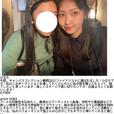
ひなた
今回、キャンパスコレクション静岡2021ファイナリストに選ばれました！ひなたで
す！私はこのオーディションを通してたくさんの人に私の歌を聞いてもらって、魅
了したいと思っています！楽しくステージで歌い切りたいです！応援よろしくお願
いします！
OTHER
artist SORA
アートの可能性を広めたく、教員からアーティストへ転身。学校や介護施設などで
楽しい感情を引き出す参加型ライブペイント、絵の具まみれになり心の開放を目的
とするワークショップなど、音に乗せて描きながら心を溶きほぐしていく活動をし
ている。私のパフォーマンスで皆さんの心が少しでもキラリと輝いてくれると嬉し
い