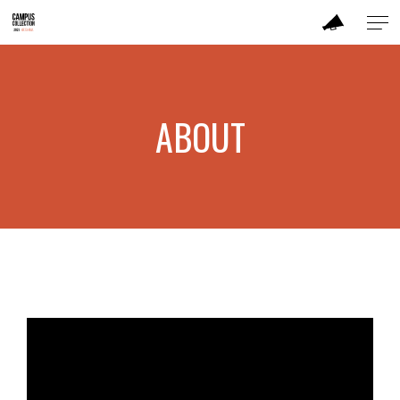
ABOUT
ABOUT
MODEL
BRAND
SALON
PERFORMANCE
TICKET / ACCESS
CONTACT